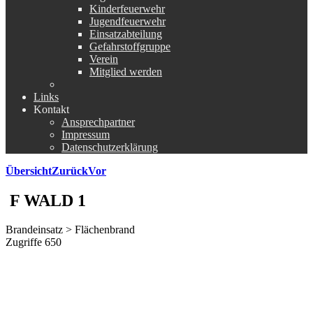
Kinderfeuerwehr
Jugendfeuerwehr
Einsatzabteilung
Gefahrstoffgruppe
Verein
Mitglied werden
Links
Kontakt
Ansprechpartner
Impressum
Datenschutzerklärung
Übersicht
Zurück
Vor
F WALD 1
Brandeinsatz > Flächenbrand
Zugriffe 650