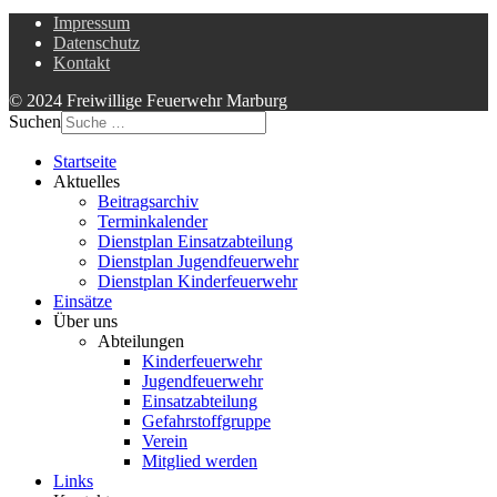
Impressum
Datenschutz
Kontakt
© 2024 Freiwillige Feuerwehr Marburg
Suchen
Startseite
Aktuelles
Beitragsarchiv
Terminkalender
Dienstplan Einsatzabteilung
Dienstplan Jugendfeuerwehr
Dienstplan Kinderfeuerwehr
Einsätze
Über uns
Abteilungen
Kinderfeuerwehr
Jugendfeuerwehr
Einsatzabteilung
Gefahrstoffgruppe
Verein
Mitglied werden
Links