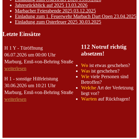
Jahresrückblick auf 2025
13.03.2026
Marbacher Feierabende 2025
03.12.2025
Einladung zum 1. Feuerwehr Marbach Dart Open
23.04.2025
Einladung zum Osterfeuer 2025
30.03.2025
Letzte Einsätze
112 Notruf richtig
H 1 Y - Türöffnung
absetzen!
06.07.2026 um 00:00 Uhr
Marburg, Emil-von-Behring Straße
Wo
ist etwas geschehen?
weiterlesen
Was
ist geschehen?
Wie
viele Personen sind
H 1 - sonstige Hilfeleistung
Betroffen?
30.06.2026 um 10:21 Uhr
Welche
Art der Verletzung
Marburg, Emil-von-Behring Straße
liegt vor?
Warten
auf Rückfragen!
weiterlesen