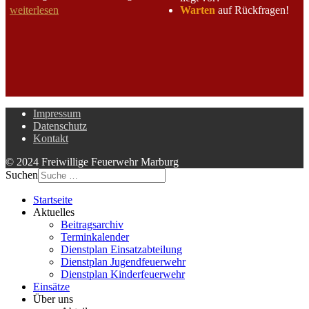
Warten
auf Rückfragen!
weiterlesen
Impressum
Datenschutz
Kontakt
© 2024 Freiwillige Feuerwehr Marburg
Suchen
Startseite
Aktuelles
Beitragsarchiv
Terminkalender
Dienstplan Einsatzabteilung
Dienstplan Jugendfeuerwehr
Dienstplan Kinderfeuerwehr
Einsätze
Über uns