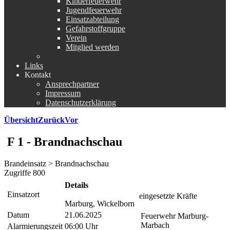
Kinderfeuerwehr
Jugendfeuerwehr
Einsatzabteilung
Gefahrstoffgruppe
Verein
Mitglied werden
Links
Kontakt
Ansprechpartner
Impressum
Datenschutzerklärung
Übersicht
Zurück
Vor
F 1 - Brandnachschau
Brandeinsatz > Brandnachschau
Zugriffe 800
Details
Einsatzort
eingesetzte Kräfte
Marburg, Wickelborn
Datum
21.06.2025
Feuerwehr Marburg-
Marbach
Alarmierungszeit
06:00 Uhr