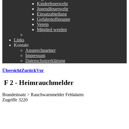
Kinderfeuerwehr
Jugendfeuerwehr
Einsatzabteilung
Gefahrstoffgruppe
Verein
Mitglied werden
Links
Kontakt
Ansprechpartner
Impressum
Datenschutzerklärung
Übersicht
Zurück
Vor
F 2 - Heimrauchmelder
Brandeinsatz > Rauchwarnmelder Fehlalarm
Zugriffe 3220