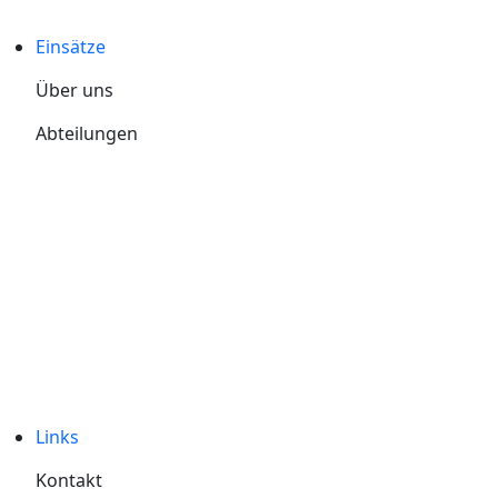
Dienstplan Kinderfeuerwehr
Einsätze
Über uns
Abteilungen
Kinderfeuerwehr
Jugendfeuerwehr
Einsatzabteilung
Gefahrstoffgruppe
Verein
Mitglied werden
Links
Kontakt