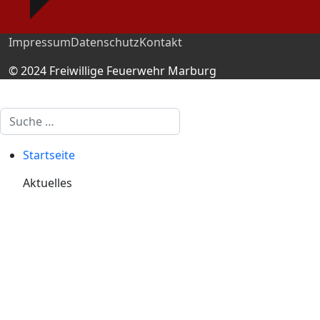
Impressum
Datenschutz
Kontakt
© 2024 Freiwillige Feuerwehr Marburg
Suchen
Startseite
Aktuelles
Beitragsarchiv
Terminkalender
Dienstplan Einsatzabteilung
Dienstplan Jugendfeuerwehr