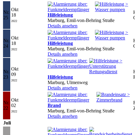
Okt
Nr.
18
Hilfeleistung
25
Marburg, Emil-von-Behring Straße
2022
Details ansehen
Okt
Nr.
18
Hilfeleistung
24
Marburg, Emil-von-Behring Straße
2022
Details ansehen
Okt
Nr.
09
23
Hilfeleistung
2022
Marburg, Ulmenweg
Details ansehen
Okt
Nr.
F
02
Brand
22
Marburg, Emil-von-Behring Straße
2022
Details ansehen
Juli