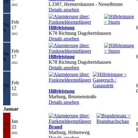
10
L3387, Hermershausen - Nesselbrunn
2022
Details ansehen
Feb
Nr.
17
Hilfeleistung
9
K78 Richtung Dagobertshausen
2022
Details ansehen
Feb
Nr.
17
Hilfeleistung
8
K78 Richtung Dagobertshausen
2022
Details ansehen
Feb
Nr.
12
7
Hilfeleistung
2022
Marburg, Brunnenstraße
Details ansehen
Januar
Jan
Nr.
F
22
Brand
6
Marburg, Höhenweg
2022
Details ansehen